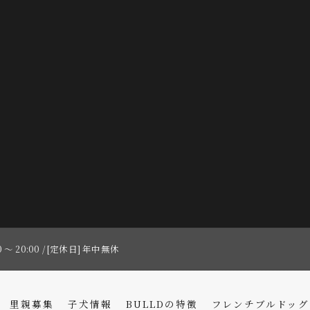
0 〜 20:00 / [定休日] 年中無休
里親募集
子犬情報
BULLDの特徴
フレンチブルドッグ