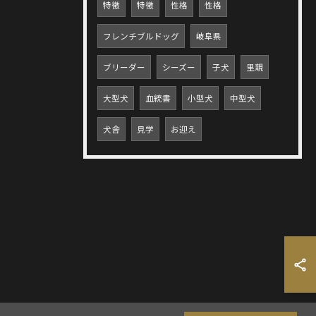
特徴
特徴
性格
性格
フレンチブルドッグ
岐阜県
ブリーダー
シーズー
子犬
里親
大型犬
血統書
小型犬
中型犬
犬舎
見学
お迎え