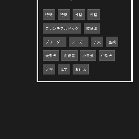
特徴
特徴
性格
性格
フレンチブルドッグ
岐阜県
ブリーダー
シーズー
子犬
里親
大型犬
血統書
小型犬
中型犬
犬舎
見学
お迎え