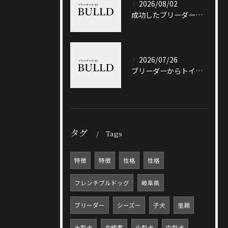
2026/08/02
成功したブリーダーと岐阜県加茂郡八百津町で信頼できる出会い方徹底ガイド
2026/07/26
ブリーダーからトイプードルを迎える前に知っておきたい選び方と価格相場のポイント
タグ
Tags
特徴
特徴
性格
性格
フレンチブルドッグ
岐阜県
ブリーダー
シーズー
子犬
里親
大型犬
血統書
小型犬
中型犬