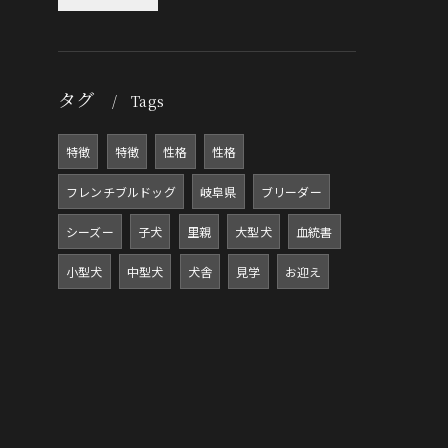
タグ
Tags
特徴
特徴
性格
性格
フレンチブルドッグ
岐阜県
ブリーダー
シーズー
子犬
里親
大型犬
血統書
小型犬
中型犬
犬舎
見学
お迎え