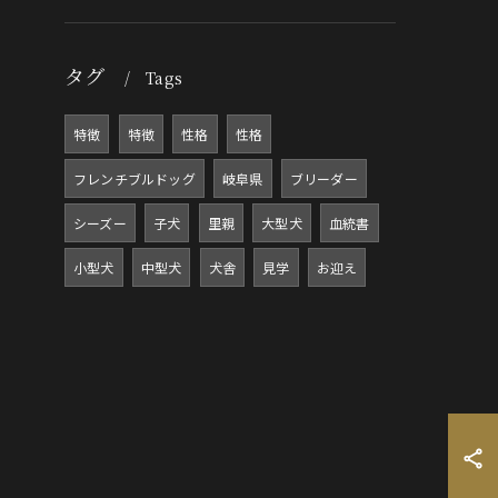
タグ
Tags
特徴
特徴
性格
性格
フレンチブルドッグ
岐阜県
ブリーダー
シーズー
子犬
里親
大型犬
血統書
小型犬
中型犬
犬舎
見学
お迎え