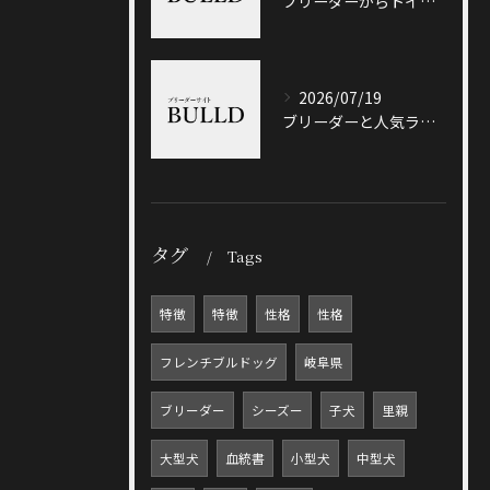
ブリーダーからトイプードルを迎える前に知っておきたい選び方と価格相場のポイント
2026/07/19
ブリーダーと人気ランキングで土岐市の選び方や信頼性を徹底解説
タグ
Tags
特徴
特徴
性格
性格
フレンチブルドッグ
岐阜県
ブリーダー
シーズー
子犬
里親
大型犬
血統書
小型犬
中型犬