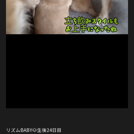
リズムBABY🐶生後24日目