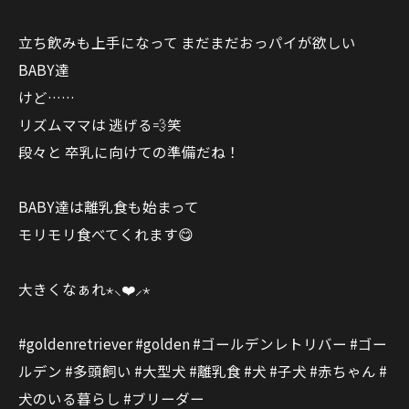
立ち飲みも上手になって まだまだおっパイが欲しい
BABY達
けど……
リズムママは 逃げる💨笑
段々と 卒乳に向けての準備だね！
BABY達は離乳食も始まって
モリモリ食べてくれます😋
大きくなぁれ⋆⸜❤️⸝‍⋆
#goldenretriever #golden #ゴールデンレトリバー #ゴー
ルデン #多頭飼い #大型犬 #離乳食 #犬 #子犬 #赤ちゃん #
犬のいる暮らし #ブリーダー