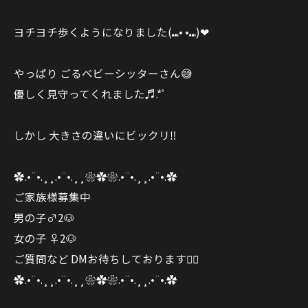
ヨチヨチ歩くようになりました(⑉• •⑉)❤︎
やっぱり ごるベビーシッターさん😅
優しく見守ってくれました♬.*ﾟ
しかし 大きさの違いにビックリ‼️
✿.•¨•.¸¸.•¨•.¸¸❀✿❀.•¨•.¸¸.•¨•.✿
ご家族様募集中
男の子♂2🐶
女の子︎︎ ♀2🐶
ご質問など DMお待ちしております🙇‍♀️
✿.•¨•.¸¸.•¨•.¸¸❀✿❀.•¨•.¸¸.•¨•.✿