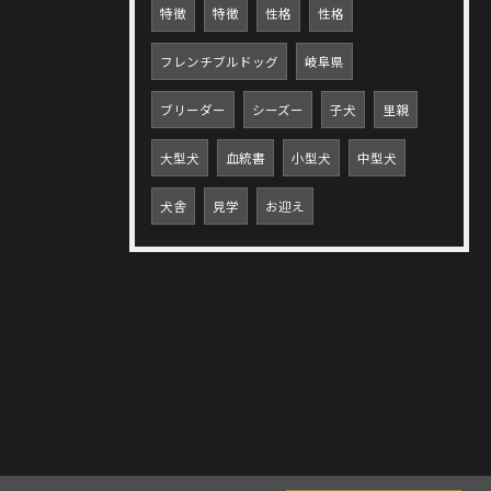
特徴
特徴
性格
性格
フレンチブルドッグ
岐阜県
ブリーダー
シーズー
子犬
里親
大型犬
血統書
小型犬
中型犬
犬舎
見学
お迎え