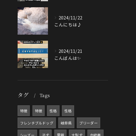
2024/11/22
こんにちは♪
2024/11/21
こんばんは✨
タグ
Tags
特徴
特徴
性格
性格
フレンチブルドッグ
岐阜県
ブリーダー
シーズー
子犬
里親
大型犬
血統書