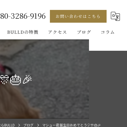
80-3286-9196
お問い合わせはこちら
BULLDの特徴
アクセス
ブログ
コラム
フレンチブルドッグ
ゴールデンレトリバー
🎂🎉
ビションフリーゼ
ブルドッグ
パグ
BULLD
ブログ
マシュー君誕生日おめでとう🎈🎊🎂🎉